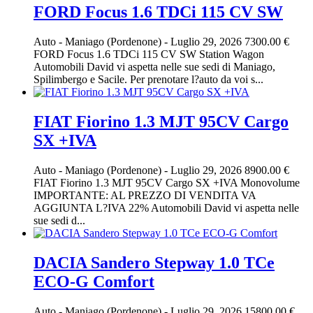
FORD Focus 1.6 TDCi 115 CV SW
Auto
-
Maniago (Pordenone)
-
Luglio 29, 2026
7300.00 €
FORD Focus 1.6 TDCi 115 CV SW Station Wagon
Automobili David vi aspetta nelle sue sedi di Maniago,
Spilimbergo e Sacile. Per prenotare l?auto da voi s...
FIAT Fiorino 1.3 MJT 95CV Cargo
SX +IVA
Auto
-
Maniago (Pordenone)
-
Luglio 29, 2026
8900.00 €
FIAT Fiorino 1.3 MJT 95CV Cargo SX +IVA Monovolume
IMPORTANTE: AL PREZZO DI VENDITA VA
AGGIUNTA L?IVA 22% Automobili David vi aspetta nelle
sue sedi d...
DACIA Sandero Stepway 1.0 TCe
ECO-G Comfort
Auto
-
Maniago (Pordenone)
-
Luglio 29, 2026
15800.00 €