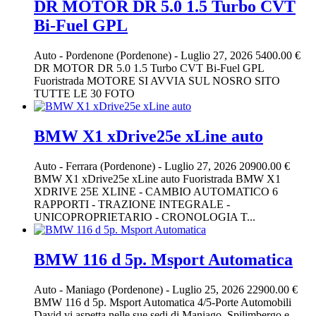
DR MOTOR DR 5.0 1.5 Turbo CVT
Bi-Fuel GPL
Auto
-
Pordenone (Pordenone)
-
Luglio 27, 2026
5400.00 €
DR MOTOR DR 5.0 1.5 Turbo CVT Bi-Fuel GPL
Fuoristrada MOTORE SI AVVIA SUL NOSRO SITO
TUTTE LE 30 FOTO
BMW X1 xDrive25e xLine auto
Auto
-
Ferrara (Pordenone)
-
Luglio 27, 2026
20900.00 €
BMW X1 xDrive25e xLine auto Fuoristrada BMW X1
XDRIVE 25E XLINE - CAMBIO AUTOMATICO 6
RAPPORTI - TRAZIONE INTEGRALE -
UNICOPROPRIETARIO - CRONOLOGIA T...
BMW 116 d 5p. Msport Automatica
Auto
-
Maniago (Pordenone)
-
Luglio 25, 2026
22900.00 €
BMW 116 d 5p. Msport Automatica 4/5-Porte Automobili
David vi aspetta nelle sue sedi di Maniago, Spilimbergo e